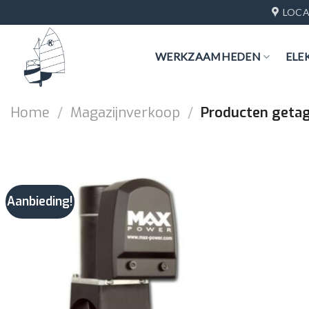
Skip
LOCA
to
content
WERKZAAMHEDEN
ELE
Home
/
Magazijnverkoop
/
Producten getag
Aanbieding!