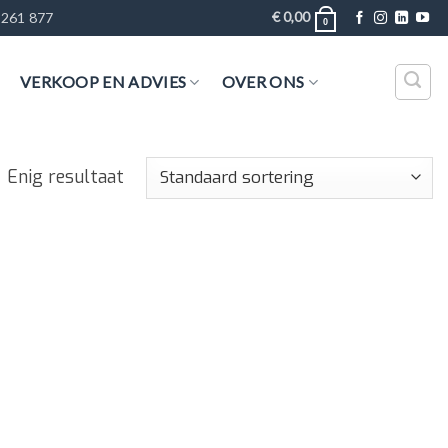
€
0,00
 261 877
0
VERKOOP EN ADVIES
OVER ONS
Enig resultaat