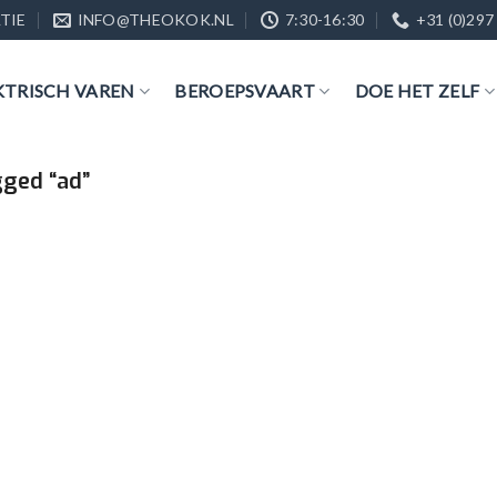
TIE
INFO@THEOKOK.NL
7:30-16:30
+31 (0)297
KTRISCH VAREN
BEROEPSVAART
DOE HET ZELF
ged “ad”