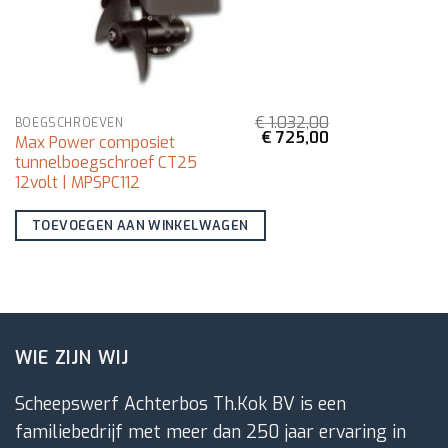
€
1.032,00
BOEGSCHROEVEN
Oorspronkelijke
Huidige
€
725,00
Max Power composiet
prijs
prijs
tunnelboegschroef CT25
was:
is:
€ 1.032,00.
€ 725,00.
12volt | MPSPC112
TOEVOEGEN AAN WINKELWAGEN
WIE ZIJN WIJ
Scheepswerf Achterbos Th.Kok BV is een
familiebedrijf met meer dan 250 jaar ervaring in