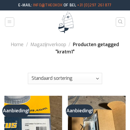
Skip
E-MAIL:
INFO@THEOKOK
OF BEL
+31 (0)297 261 877
to
content
Home
/
Magazijnverkoop
/
Producten getagged
“kratm1”
Aanbieding!
Aanbieding!