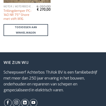
€
359,00
MOTOR / MOTORBEDIENING
Oorspronkelijke
Huidige
€
270,00
Trillingdemper PC-
prijs
prijs
140 NR 75° Shore
was:
is:
€ 359,00.
€ 270,00.
met stift M16
TOEVOEGEN AAN
WINKELWAGEN
WIE ZIJN WIJ
Scheepswerf Achterbos Th.Kok BV is een familiebedrijf
met meer dan 250 jaar ervaring in het bouwen,
onderhouden en repareren van schepen en
gespecialiseerd in elektrisch varen.