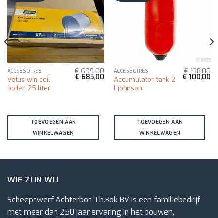
€
699,00
€
138,00
ACCESSOIRES
ACCESSOIRES
kelijke
Huidige
Oorspronkelijke
Huidige
Oorspronkel
Hu
€
685,00
€
100,00
Vetus win coil
Accumulator tank 2
rijs
prijs
prijs
prijs
pri
boiler, 25 liter
l johnson
s:
was:
is:
was:
is:
€ 80,00.
€ 699,00.
€ 685,00.
€ 138,00.
€ 
TOEVOEGEN AAN
TOEVOEGEN AAN
WINKELWAGEN
WINKELWAGEN
WIE ZIJN WIJ
Scheepswerf Achterbos Th.Kok BV is een familiebedrijf
met meer dan 250 jaar ervaring in het bouwen,