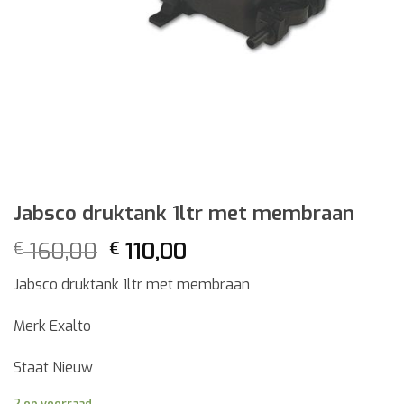
Jabsco druktank 1ltr met membraan
Oorspronkelijke
Huidige
160,00
110,00
€
€
prijs
prijs
Jabsco druktank 1ltr met membraan
was:
is:
€ 160,00.
€ 110,00.
Merk Exalto
Staat Nieuw
2 op voorraad