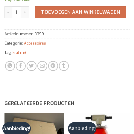
Jabsco druktank 1ltr met membraan aantal
TOEVOEGEN AAN WINKELWAGEN
Artikelnummer:
3399
Categorie:
Accessoires
Tag:
krat m3
GERELATEERDE PRODUCTEN
Aanbieding!
Aanbieding!