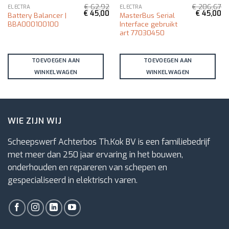
€
62,92
€
206,67
ELECTRA
ELECTRA
kelijke
Huidige
Oorspronkelijke
Huidige
Oorspronk
Hu
€
45,00
€
45,00
Battery Balancer |
MasterBus Serial
rijs
prijs
prijs
prijs
pri
BBA000100100
Interface gebruikt
s:
was:
is:
was:
is:
.
€ 45,00.
€ 62,92.
€ 45,00.
€ 206,67.
€ 
art 77030450
TOEVOEGEN AAN
TOEVOEGEN AAN
WINKELWAGEN
WINKELWAGEN
WIE ZIJN WIJ
Scheepswerf Achterbos Th.Kok BV is een familiebedrijf
met meer dan 250 jaar ervaring in het bouwen,
onderhouden en repareren van schepen en
gespecialiseerd in elektrisch varen.