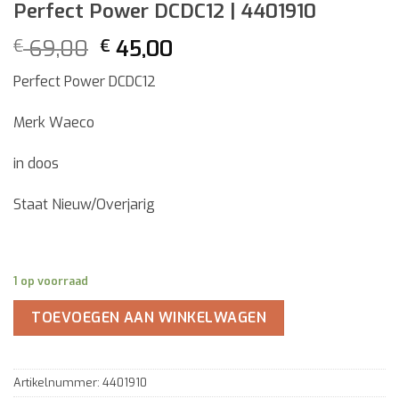
Perfect Power DCDC12 | 4401910
Oorspronkelijke
Huidige
69,00
45,00
€
€
prijs
prijs
Perfect Power DCDC12
was:
is:
€ 69,00.
€ 45,00.
Merk Waeco
in doos
Staat Nieuw/Overjarig
1 op voorraad
TOEVOEGEN AAN WINKELWAGEN
Artikelnummer:
4401910