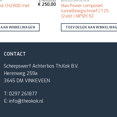
€
455,00
EN
BOEGSCHROEVEN
Oorspronkelijke
Huidige
€
250,00
trol CH2800 met
Max Power composiet
prijs
prijs
tunnelboegschroef CT25
was:
is:
€ 455,00.
€ 250,00.
12volt | MPSPC112
 AAN WINKELWAGEN
TOEVOEGEN AAN WINKELWA
CONTACT
Scheepswerf Achterbos Th.Kok B.V.
Herenweg 259a
3645 DM VINKEVEEN
T:
0297 261877
E:
info@theokok.nl