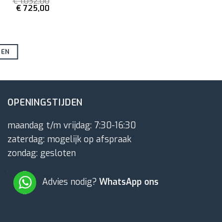
€
1.032,00
Oorspronkelijke
Huidige
€
725,00
prijs
prijs
was:
is:
€ 1.032,00.
€ 725,00.
GEN
OPENINGSTIJDEN
maandag t/m vrijdag: 7:30-16:30
zaterdag: mogelijk op afspraak
zondag: gesloten
Advies nodig?
WhatsApp ons