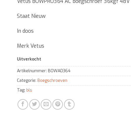
Vetus BOWPRO364 AC boegschroef 36kgf 48V
was:
is:
€ 3.213,00.
€ 2.050,0
Staat Nieuw
In doos
Merk Vetus
Uitverkocht
Artikelnummer:
BOWA0364
Categorie:
Boegschroeven
Tag:
bls