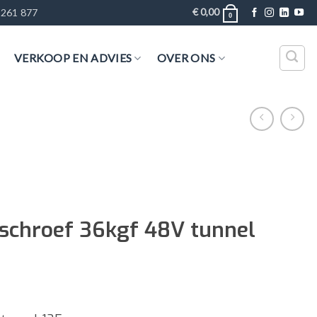
€
0,00
 261 877
0
VERKOOP EN ADVIES
OVER ONS
chroef 36kgf 48V tunnel