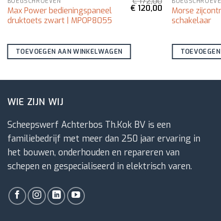
€
172,00
BOEGSCHROEVEN
BOEGSCHROEV
Oorspronkelijke
Huidige
€
120,00
Max Power bedieningspaneel
Morse zijcon
prijs
prijs
druktoets zwart | MPOP8055
schakelaar
was:
is:
€ 172,00.
€ 120,00.
TOEVOEGEN AAN WINKELWAGEN
TOEVOEGEN
WIE ZIJN WIJ
Scheepswerf Achterbos Th.Kok BV is een
familiebedrijf met meer dan 250 jaar ervaring in
het bouwen, onderhouden en repareren van
schepen en gespecialiseerd in elektrisch varen.