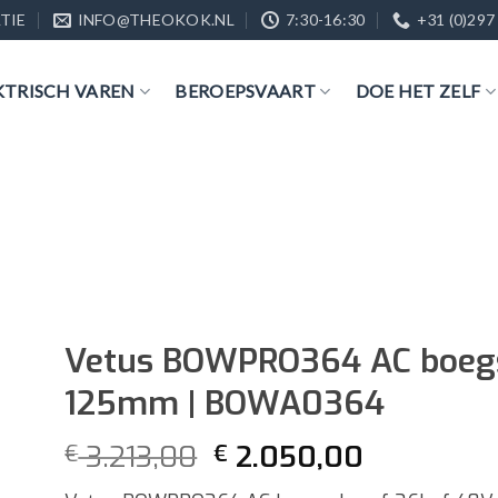
TIE
INFO@THEOKOK.NL
7:30-16:30
+31 (0)297
KTRISCH VAREN
BEROEPSVAART
DOE HET ZELF
Vetus BOWPRO364 AC boegs
125mm | BOWA0364
Oorspronkelijke
Huidige
3.213,00
2.050,00
€
€
prijs
prijs